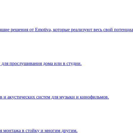
шие решения от Emotiva, которые реализуют весь свой потенциа
для прослушивания дома или в студии.
в и акустических систем для музыки и кинофильмов.
я монтажа в стойку и многим другим.