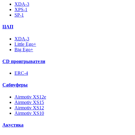
XDA-3
XPS-1
SP-1
ЦАП
XDA-3
Little Ego+
Big Ego+
CD проигрыватели
ERC-4
Сабвуферы
Airmotiv XS12e
Airmotiv XS15
Airmotiv XS12
Airmotiv XS10
Акустика