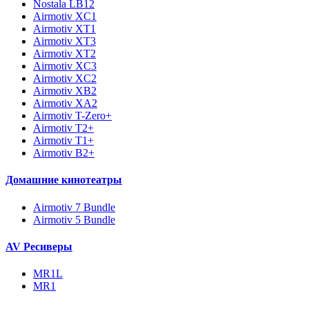
Nostala LB12
Airmotiv XC1
Airmotiv XT1
Airmotiv XT3
Airmotiv XT2
Airmotiv XC3
Airmotiv XC2
Airmotiv XB2
Airmotiv XA2
Airmotiv T-Zero+
Airmotiv T2+
Airmotiv T1+
Airmotiv B2+
Домашние кинотеатры
Airmotiv 7 Bundle
Airmotiv 5 Bundle
AV Ресиверы
MR1L
MR1