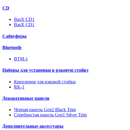
CD
BasX CD1
BasX CD1
Сабвуферы
Bluetooth
BTM-1
Наборы для установки в рэковую стойку
Крепления для рэковой стойки
RK-1
Декоративные панели
Черная панель Gen2 Black Trim
Серебристая панель Gen1 Silver Trim
Дополнительные аксессуары