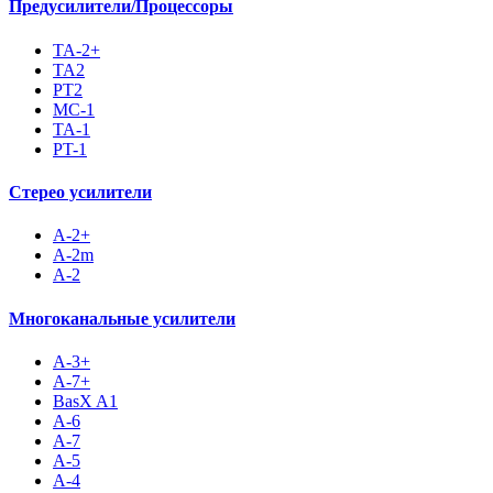
Предусилители/Процессоры
TA-2+
TA2
PT2
MC-1
TA-1
PT-1
Стерео усилители
A-2+
A-2m
A-2
Многоканальные усилители
A-3+
A-7+
BasX A1
A-6
A-7
A-5
A-4