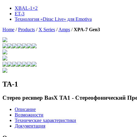
XBAL-1×2
ET-3
Технология «Dirac Live» для Emotiva
Home
/
Products
/
X Series
/
Amps
/
XPA-7 Gen3
TA-1
Стерео ресивер BasX TA1 - Стереофонический П
Описание
Возможности
Технические характеристики
Документация