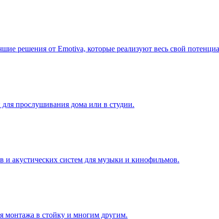
шие решения от Emotiva, которые реализуют весь свой потенциа
для прослушивания дома или в студии.
в и акустических систем для музыки и кинофильмов.
я монтажа в стойку и многим другим.