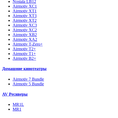
Nostala LB12
Airmotiv XC1
Airmotiv XT1
Airmotiv XT3
Airmotiv XT2
Airmotiv XC3
Airmotiv XC2
Airmotiv XB2
Airmotiv XA2
Airmotiv T-Zero+
Airmotiv T2+
Airmotiv T1+
Airmotiv B2+
Домашние кинотеатры
Airmotiv 7 Bundle
Airmotiv 5 Bundle
AV Ресиверы
MR1L
MR1