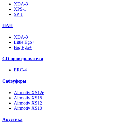
XDA-3
XPS-1
SP-1
ЦАП
XDA-3
Little Ego+
Big Ego+
CD проигрыватели
ERC-4
Сабвуферы
Airmotiv XS12e
Airmotiv XS15
Airmotiv XS12
Airmotiv XS10
Акустика