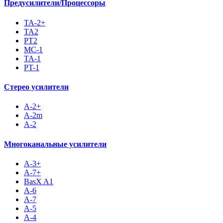
Предусилители/Процессоры
TA-2+
TA2
PT2
MC-1
TA-1
PT-1
Стерео усилители
A-2+
A-2m
A-2
Многоканальные усилители
A-3+
A-7+
BasX A1
A-6
A-7
A-5
A-4