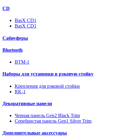
CD
BasX CD1
BasX CD1
Сабвуферы
Bluetooth
BTM-1
Наборы для установки в рэковую стойку
Крепления для рэковой стойки
RK-1
Декоративные панели
Черная панель Gen2 Black Trim
Серебристая панель Gen1 Silver Trim
Дополнительные аксессуары